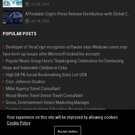
Jul 28, 2026
Affordable Crypto Press Release Distribution with Global Coverage
Jul 18, 2026
POPULAR POSTS
Developer of VeraCrypt encryption software says Windows users may
face boot-up issues after Microsoft locked his account
Popolo Music Group Hosts Thanksgiving Celebration for Everlasting
Hope and Vulnerable Children in Cebu
High DA PA Social Bookmarking Sites List USA
Cruz-Johnson Studios
Miller Agency Travel Consultant
Wood-Morris Travel Senior Travel Consultant
Gross, Entertainment Senior Marketing Manager
Cooley-Lowery Institute: Education Program Coordinator
Roberts-Vega Finance Senior Financial Analyst
Your experience on this site will be improved by allowing cookies
Cookie Policy
Accept cookies
©2026 Bipko Biz. All right reserved.