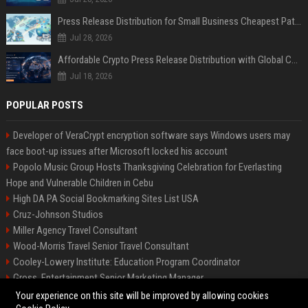
Press Release Distribution for Small Business Cheapest Path to Real Coverage
Jul 28, 2026
Affordable Crypto Press Release Distribution with Global Coverage
Jul 18, 2026
POPULAR POSTS
Developer of VeraCrypt encryption software says Windows users may
face boot-up issues after Microsoft locked his account
Popolo Music Group Hosts Thanksgiving Celebration for Everlasting
Hope and Vulnerable Children in Cebu
High DA PA Social Bookmarking Sites List USA
Cruz-Johnson Studios
Miller Agency Travel Consultant
Wood-Morris Travel Senior Travel Consultant
Cooley-Lowery Institute: Education Program Coordinator
Gross, Entertainment Senior Marketing Manager
Roberts-Vega Finance Senior Financial Analyst
Your experience on this site will be improved by allowing cookies