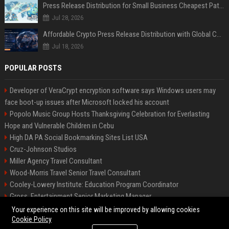
Press Release Distribution for Small Business Cheapest Path to Real Coverage
Jul 28, 2026
Affordable Crypto Press Release Distribution with Global Coverage
Jul 18, 2026
POPULAR POSTS
Developer of VeraCrypt encryption software says Windows users may
face boot-up issues after Microsoft locked his account
Popolo Music Group Hosts Thanksgiving Celebration for Everlasting
Hope and Vulnerable Children in Cebu
High DA PA Social Bookmarking Sites List USA
Cruz-Johnson Studios
Miller Agency Travel Consultant
Wood-Morris Travel Senior Travel Consultant
Cooley-Lowery Institute: Education Program Coordinator
Gross, Entertainment Senior Marketing Manager
Roberts-Vega Finance Senior Financial Analyst
Your experience on this site will be improved by allowing cookies
Cookie Policy