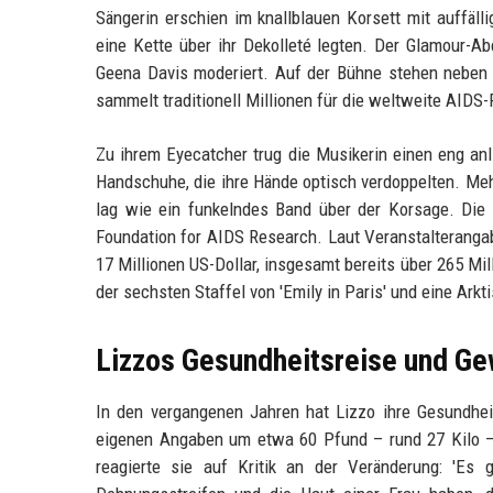
Sängerin erschien im knallblauen Korsett mit auffäll
eine Kette über ihr Dekolleté legten. Der Glamour-
Geena Davis moderiert. Auf der Bühne stehen neben 
sammelt traditionell Millionen für die weltweite AIDS
Zu ihrem Eyecatcher trug die Musikerin einen eng an
Handschuhe, die ihre Hände optisch verdoppelten. M
lag wie ein funkelndes Band über der Korsage. Die 
Foundation for AIDS Research. Laut Veranstalterang
17 Millionen US-Dollar, insgesamt bereits über 265 Mil
der sechsten Staffel von 'Emily in Paris' und eine Arkt
Lizzos Gesundheitsreise und Ge
In den vergangenen Jahren hat Lizzo ihre Gesundheit
eigenen Angaben um etwa 60 Pfund – rund 27 Kilo – u
reagierte sie auf Kritik an der Veränderung: 'Es 