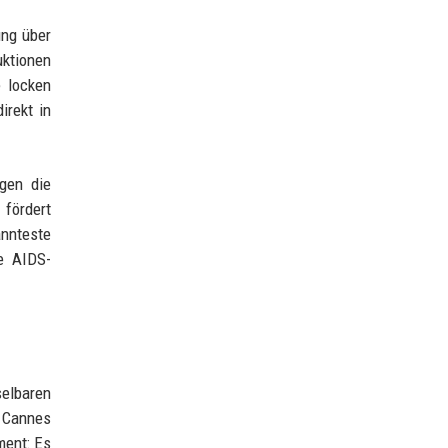
ung über
uktionen
e locken
irekt in
gen die
 fördert
annteste
e AIDS-
selbaren
n Cannes
ment: Es