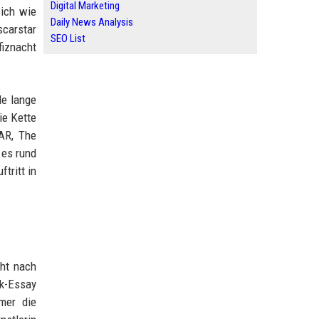
Digital Marketing
sich wie
Daily News Analysis
scarstar
SEO List
fiznacht
le lange
ie Kette
fAR, The
 es rund
tritt in
cht nach
ck-Essay
mer die