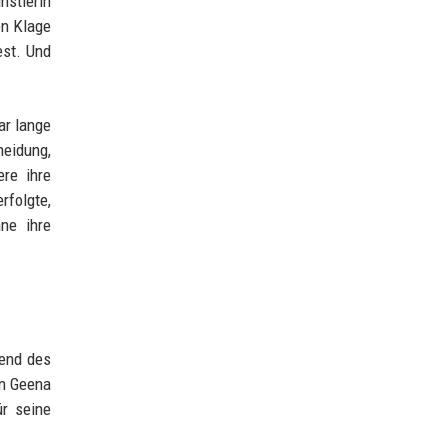
nstlerin
en Klage
est. Und
ar lange
heidung,
ere ihre
rfolgte,
ne ihre
rend des
in Geena
ür seine