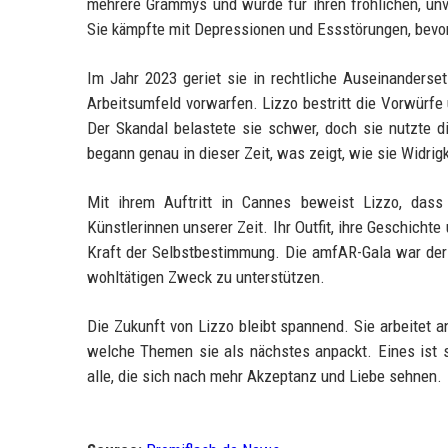
mehrere Grammys und wurde für ihren fröhlichen, unve
Sie kämpfte mit Depressionen und Essstörungen, bevor
Im Jahr 2023 geriet sie in rechtliche Auseinanderse
Arbeitsumfeld vorwarfen. Lizzo bestritt die Vorwürfe
Der Skandal belastete sie schwer, doch sie nutzte d
begann genau in dieser Zeit, was zeigt, wie sie Widrig
Mit ihrem Auftritt in Cannes beweist Lizzo, dass 
Künstlerinnen unserer Zeit. Ihr Outfit, ihre Geschicht
Kraft der Selbstbestimmung. Die amfAR-Gala war der 
wohltätigen Zweck zu unterstützen.
Die Zukunft von Lizzo bleibt spannend. Sie arbeitet 
welche Themen sie als nächstes anpackt. Eines ist si
alle, die sich nach mehr Akzeptanz und Liebe sehnen.