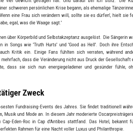
e viel Gewicht getragen hat. Und darauf bin ich stolz.' Die Kü
iner schweren persönlichen Krise begann, als ehemalige Tänzerinn
Wenn eine Frau sich verändern will, sollte sie es dürfen', hielt sie f
habe, egal, was die Waage sagt.'
nen über Körperbild und Selbstakzeptanz ausgelöst. Die Sängerin w
en in Songs wie 'Truth Hurts' und 'Good as Hell'. Doch ihre Entsc
uch Kritik ein. Einige Fans fühlten sich verraten, während and
 mehrfach, dass die Veränderung nicht aus Druck der Gesellschaft e
te, dass sie sich nun energiegeladener und gesünder fühle, oh
tätiger Zweck
sesten Fundraising-Events des Jahres. Sie findet traditionell wäh
ilm, Musik und Mode an. In diesem Jahr moderierte Oscarpreisträger
u Cap-Eden-Roc in Cap d'Antibes stattfand. Das Hotel, bekannt f
perfekten Rahmen für eine Nacht voller Luxus und Philanthropie.