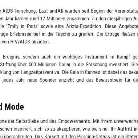
ie AIDS-Forschung. Laut amfAR wurden seit Beginn der Veranstalt
ten Jahr kamen rund 17 Millionen zusammen. Zu den diesjährigen A
erie 'Emily in Paris' sowie eine Arktis-Expedition. Diese Angebot
ige Erlebnisse tief in die Tasche zu greifen. Die Erträge fließen d
n von HIV/AIDS abzielen.
es Ereignis, sondern auch ein wichtiges Instrument im Kampf ge
tiftung über 500 Millionen Dollar in die Forschung investiert. Sie
klung von Langzeitpräventiva. Die Gala in Cannes ist dabei das bek
as jedes Jahr neue Spender anzieht und das Bewusstsein für di
nd Mode
 Ikone der Selbstliebe und des Empowerments. Mit ihrem unverwech
schen inspiriert, sich so zu akzeptieren, wie sie sind. Ihr Auftritt i
u überschreiten. Das Korsett mit den Piercing-Details ist ein State