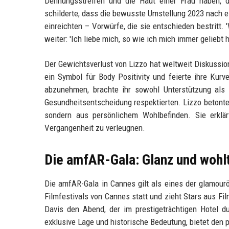
Dehnungsstreifen und die Haut einer Frau haben, di
schilderte, dass die bewusste Umstellung 2023 nach e
einreichten – Vorwürfe, die sie entschieden bestritt. '
weiter: 'Ich liebe mich, so wie ich mich immer geliebt 
Der Gewichtsverlust von Lizzo hat weltweit Diskussio
ein Symbol für Body Positivity und feierte ihre Kurv
abzunehmen, brachte ihr sowohl Unterstützung als a
Gesundheitsentscheidung respektierten. Lizzo betonte
sondern aus persönlichem Wohlbefinden. Sie erklär
Vergangenheit zu verleugnen.
Die amfAR-Gala: Glanz und wohl
Die amfAR-Gala in Cannes gilt als eines der glamourö
Filmfestivals von Cannes statt und zieht Stars aus F
Davis den Abend, der im prestigeträchtigen Hotel d
exklusive Lage und historische Bedeutung, bietet den 