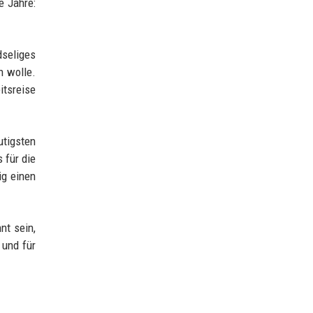
e Jahre:
dseliges
n wolle.
itsreise
tigsten
 für die
ig einen
nt sein,
 und für