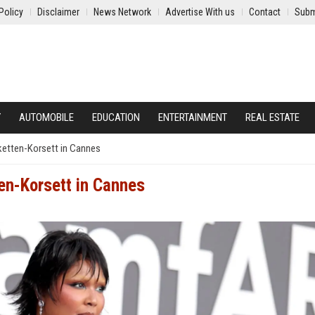
Policy
Disclaimer
News Network
Advertise With us
Contact
Subm
Y
AUTOMOBILE
EDUCATION
ENTERTAINMENT
REAL ESTATE
lketten-Korsett in Cannes
ten-Korsett in Cannes