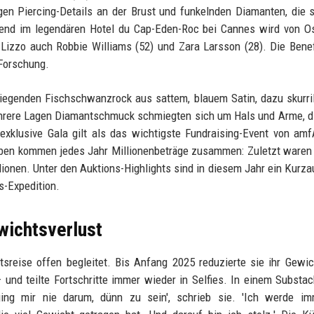
igen Piercing-Details an der Brust und funkelnden Diamanten, die 
Abend im legendären Hotel du Cap-Eden-Roc bei Cannes wird von O
Lizzo auch Robbie Williams (52) und Zara Larsson (28). Die Bene
-Forschung.
liegenden Fischschwanzrock aus sattem, blauem Satin, dazu skurri
ehrere Lagen Diamantschmuck schmiegten sich um Hals und Arme, d
exklusive Gala gilt als das wichtigste Fundraising-Event von am
aben kommen jedes Jahr Millionenbeträge zusammen: Zuletzt waren
lionen. Unter den Auktions-Highlights sind in diesem Jahr ein Kurzauf
is-Expedition.
wichtsverlust
sreise offen begleitet. Bis Anfang 2025 reduzierte sie ihr Gewi
nd teilte Fortschritte immer wieder in Selfies. In einem Substa
ging mir nie darum, dünn zu sein', schrieb sie. 'Ich werde im