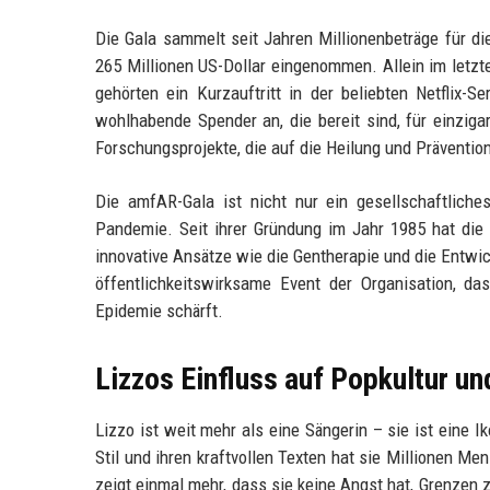
Die Gala sammelt seit Jahren Millionenbeträge für d
265 Millionen US-Dollar eingenommen. Allein im letz
gehörten ein Kurzauftritt in der beliebten Netflix-S
wohlhabende Spender an, die bereit sind, für einzigart
Forschungsprojekte, die auf die Heilung und Präventio
Die amfAR-Gala ist nicht nur ein gesellschaftlich
Pandemie. Seit ihrer Gründung im Jahr 1985 hat die S
innovative Ansätze wie die Gentherapie und die Entwic
öffentlichkeitswirksame Event der Organisation, d
Epidemie schärft.
Lizzos Einfluss auf Popkultur u
Lizzo ist weit mehr als eine Sängerin – sie ist eine
Stil und ihren kraftvollen Texten hat sie Millionen Men
zeigt einmal mehr, dass sie keine Angst hat, Grenzen z