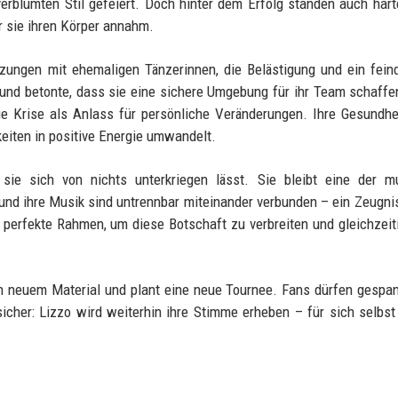
rblümten Stil gefeiert. Doch hinter dem Erfolg standen auch hart
 sie ihren Körper annahm.
tzungen mit ehemaligen Tänzerinnen, die Belästigung und ein fein
 und betonte, dass sie eine sichere Umgebung für ihr Team schaffe
ie Krise als Anlass für persönliche Veränderungen. Ihre Gesundhe
keiten in positive Energie umwandelt.
sie sich von nichts unterkriegen lässt. Sie bleibt eine der mu
e und ihre Musik sind untrennbar miteinander verbunden – ein Zeugnis
perfekte Rahmen, um diese Botschaft zu verbreiten und gleichzeit
an neuem Material und plant eine neue Tournee. Fans dürfen gespan
cher: Lizzo wird weiterhin ihre Stimme erheben – für sich selbst