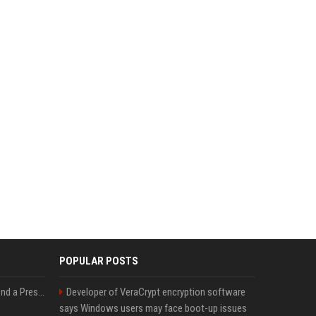
POPULAR POSTS
Best Day and Time to Send a Press Release for Media Pick Up
Developer of VeraCrypt encryption software
says Windows users may face boot-up issues