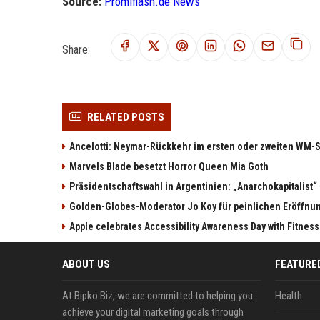
Source:
Promiflash.de News
Share:
RELATED POSTS
Ancelotti: Neymar-Rückkehr im ersten oder zweiten WM-S
Marvels Blade besetzt Horror Queen Mia Goth
Präsidentschaftswahl in Argentinien: „Anarchokapitalist“ 
Golden-Globes-Moderator Jo Koy für peinlichen Eröffn
Apple celebrates Accessibility Awareness Day with Fitnes
ABOUT US
FEATURE
At Bipko Biz, we are committed to helping you
Health
achieve your digital marketing goals through