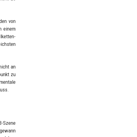
rden von
in einem
lketten-
ichsten
nicht an
punkt zu
mentale
muss.
&B-Szene
e gewann